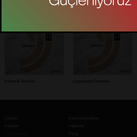
Bakım & Temizlik
Uygulama Önerileri
Ürünler
İnsan Kaynakları
Projeler
Haberler
Dökümanlar
Blog