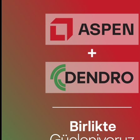
Sanat Koleksiyonu
Tasnif Kitabı
Stoklu Renkler
Tüm Renkler