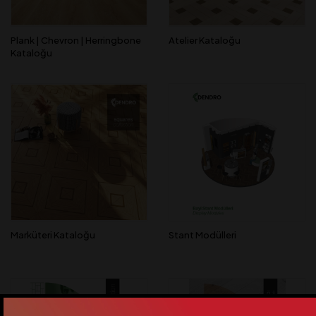
Plank | Chevron | Herringbone
Atelier Kataloğu
Kataloğu
Marküteri Kataloğu
Stant Modülleri