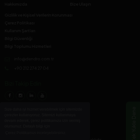
Hakkımızda
Bize Ulaşın
Gizlilik ve Kişisel Verilerin Korunması
Çerez Politikası
Kullanım Şartları
Bilgi Güvenliği
Bilgi Toplumu Hizmetleri
info@dendro.com.tr
+90 212 274 27 04
Bizi Takip Edin
Çek Yükle Dene
Size daha iyi hizmet verebilmek için sitemizde
çerezler kullanıyoruz. Sitemizi kullanmaya
devam ederek, çerez politikamıza izin vermiş
olursunuz. Detaylı bilgi için
Çerez Politikamızı inceleyebilirsiniz.
© 2023 DENDRO Parke Sanayi A.Ş.Tüm hakları saklıdır.